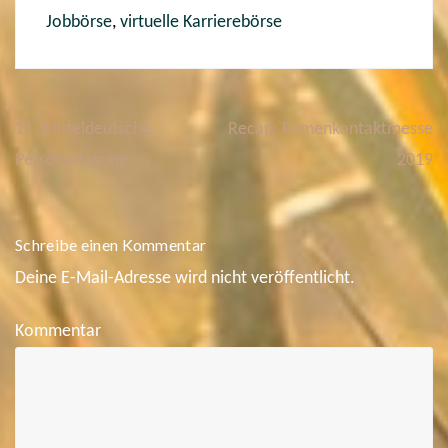
Jobbörse
,
virtuelle Karrierebörse
11. Mitteldeutsche
Recap: Firmenkontaktmesse
B
e
Personaltagung
2019
i
t
r
a
Schreibe einen Kommentar
g
s
Deine E-Mail-Adresse wird nicht veröffentlicht.
n
a
v
Kommentar
i
g
a
t
i
o