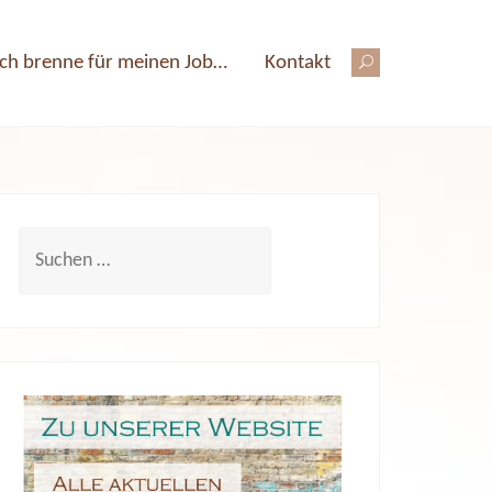
Ich brenne für meinen Job…
Kontakt
S
u
c
h
e
n
n
a