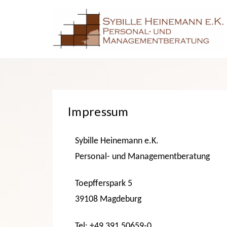
S
k
i
p
t
o
c
Impressum
o
n
Sybille Heinemann e.K.
t
Personal- und Managementberatung
e
n
Toepfferspark 5
t
39108 Magdeburg
Tel: +49 391 50659-0