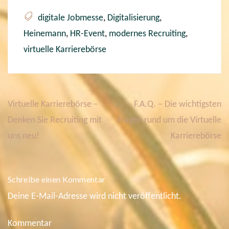
digitale Jobmesse
,
Digitalisierung
,
Heinemann
,
HR-Event
,
modernes Recruiting
,
virtuelle Karrierebörse
Virtuelle Karrierebörse –
F.A.Q. – Die wichtigsten
B
e
Denken Sie Recruiting mit
Fragen rund um die Virtuelle
i
uns neu!
Karrierebörse
t
r
a
g
s
Schreibe einen Kommentar
n
Deine E-Mail-Adresse wird nicht veröffentlicht.
a
v
i
Kommentar
g