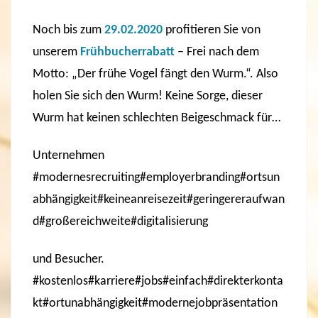
Noch bis zum
29.02.2020
profitieren Sie von
unserem
Frühbucherrabatt
– Frei nach dem
Motto: „Der frühe Vogel fängt den Wurm.“. Also
holen Sie sich den Wurm! Keine Sorge, dieser
Wurm hat keinen schlechten Beigeschmack für…
Unternehmen
#modernesrecruiting#employerbranding#ortsun
abhängigkeit#keineanreisezeit#geringereraufwan
d#großereichweite#digitalisierung
und Besucher.
#kostenlos#karriere#jobs#einfach#direkterkonta
kt#ortunabhängigkeit#modernejobpräsentation