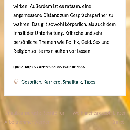
wirken. Außerdem ist es ratsam, eine
angemessene
Distanz
zum Gesprächspartner zu
wahren. Das gilt sowohl körperlich, als auch dem
Inhalt der Unterhaltung. Kritische und sehr
persönliche Themen wie Politik, Geld, Sex und
Religion sollte man außen vor lassen.
Quelle: https://karrierebibel.de/smalltalk-tipps/
Gespräch
,
Karriere
,
Smalltalk
,
Tipps
Urlaubsanspruch: Rechte für
Weihnachtsrezept: Linzer
B
e
Arbeitnehmer werden
Kringel
i