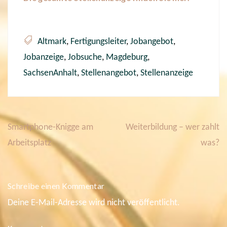
Altmark
,
Fertigungsleiter
,
Jobangebot
,
Jobanzeige
,
Jobsuche
,
Magdeburg
,
SachsenAnhalt
,
Stellenangebot
,
Stellenanzeige
Smartphone-Knigge am
Weiterbildung – wer zahlt
B
e
Arbeitsplatz
was?
i
t
r
a
Schreibe einen Kommentar
g
s
Deine E-Mail-Adresse wird nicht veröffentlicht.
n
a