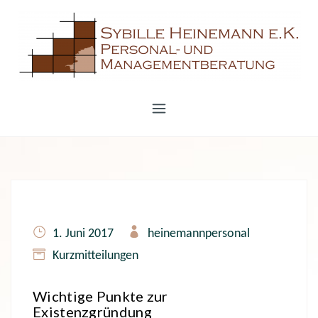
S
k
i
p
t
o
c
o
n
t
e
1. Juni 2017
heinemannpersonal
n
Kurzmitteilungen
t
Wichtige Punkte zur
Existenzgründung