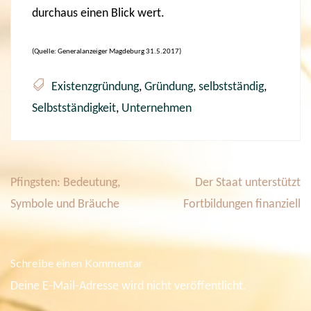
durchaus einen Blick wert.
(Quelle: Generalanzeiger Magdeburg 31.5.2017)
Existenzgründung
,
Gründung
,
selbstständig
,
Selbstständigkeit
,
Unternehmen
Pfingsten: Bedeutung,
Der Staat unterstützt
B
e
Symbole und Bräuche
Fortbildungen finanziell
i
t
r
a
Schreibe einen Kommentar
g
s
Deine E-Mail-Adresse wird nicht veröffentlicht.
n