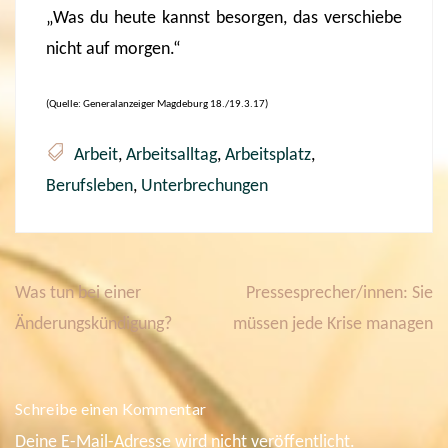
„Was du heute kannst besorgen, das verschiebe
nicht auf morgen.“
(Quelle: Generalanzeiger Magdeburg 18./19.3.17)
Arbeit
,
Arbeitsalltag
,
Arbeitsplatz
,
Berufsleben
,
Unterbrechungen
Was tun bei einer
Pressesprecher/innen: Sie
B
e
Änderungskündigung?
müssen jede Krise managen
i
t
r
a
Schreibe einen Kommentar
g
s
Deine E-Mail-Adresse wird nicht veröffentlicht.