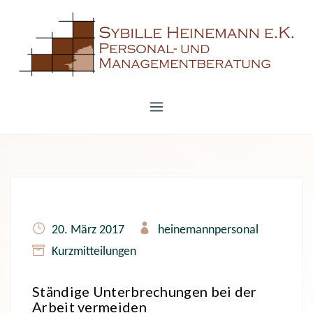
S
k
i
p
t
o
c
o
n
t
e
20. März 2017
heinemannpersonal
n
Kurzmitteilungen
t
Ständige Unterbrechungen bei der
Arbeit vermeiden