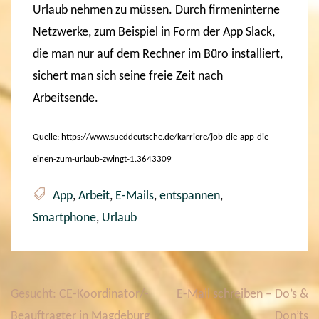
Urlaub nehmen zu müssen. Durch firmeninterne
Netzwerke, zum Beispiel in Form der App Slack,
die man nur auf dem Rechner im Büro installiert,
sichert man sich seine freie Zeit nach
Arbeitsende.
Quelle: https://www.sueddeutsche.de/karriere/job-die-app-die-
einen-zum-urlaub-zwingt-1.3643309
App
,
Arbeit
,
E-Mails
,
entspannen
,
Smartphone
,
Urlaub
Gesucht: CE-Koordinator/-
E-Mail schreiben – Do’s &
B
e
Beauftragter in Magdeburg
Don’ts