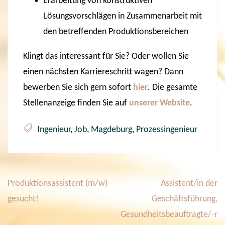
Erarbeitung von konstruktiven
Lösungsvorschlägen in Zusammenarbeit mit
den betreffenden Produktionsbereichen
Klingt das interessant für Sie? Oder wollen Sie
einen nächsten Karriereschritt wagen? Dann
bewerben Sie sich gern sofort
hier
. Die gesamte
Stellenanzeige finden Sie auf
unserer Website
.
Ingenieur
,
Job
,
Magdeburg
,
Prozessingenieur
Produktionsassistent (m/w)
Assistent/in der
B
e
gesucht!
Geschäftsführung,
i
Gesundheitsbeauftragte/-r
t