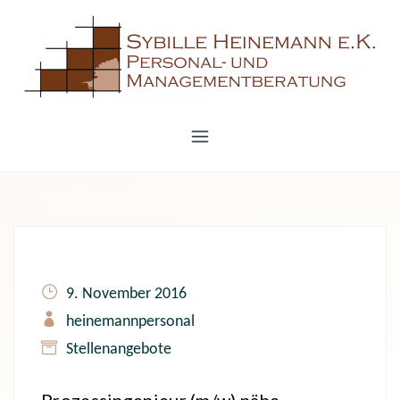
S
k
i
p
t
o
c
o
n
t
e
9. November 2016
n
heinemannpersonal
t
Stellenangebote